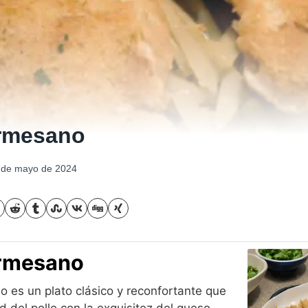
armesano
 de mayo de 2024
armesano
o es un plato clásico y reconfortante que
 del pollo con la exquisitez del queso