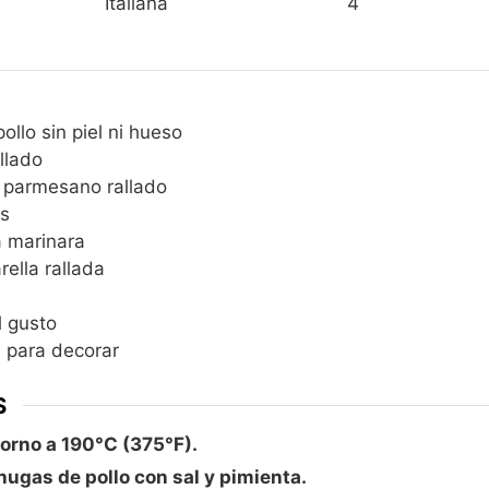
Italiana
4
o
s
llo sin piel ni hueso
llado
 parmesano rallado
os
a marinara
ella rallada
l gusto
 para decorar
S
horno a 190°C (375°F).
ugas de pollo con sal y pimienta.