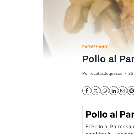
PARMESANO
Pollo al P
Por
recetasdequesos
26
Pollo al P
El Pollo al Parmesan
combina la jugosidad