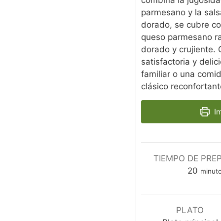
parmesano y la sals
dorado, se cubre c
queso parmesano ral
dorado y crujiente.
satisfactoria y deli
familiar o una comid
clásico reconforta
Im
TIEMPO DE PRE
m
20
minut
i
n
u
PLATO
t