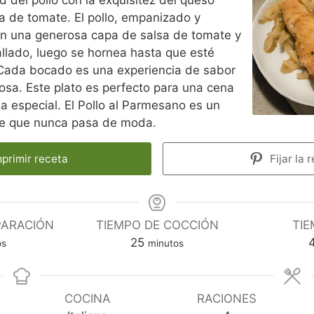
a de tomate. El pollo, empanizado y
on una generosa capa de salsa de tomate y
lado, luego se hornea hasta que esté
 Cada bocado es una experiencia de sabor
ciosa. Este plato es perfecto para una cena
a especial. El Pollo al Parmesano es un
nte que nunca pasa de moda.
primir receta
Fijar la 
PARACIÓN
TIEMPO DE COCCIÓN
TIE
m
25
os
minutos
i
n
u
COCINA
RACIONES
t