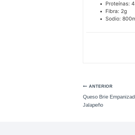
Proteínas: 
Fibra: 2g
Sodio: 800
Navegación
ANTERIOR
Queso Brie Empanizad
de
Jalapeño
entradas