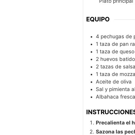
Plato principal
o
s
EQUIPO
4 pechugas de po
1 taza de pan ra
1 taza de queso
2 huevos batid
2 tazas de sals
1 taza de mozzar
Aceite de oliva
Sal y pimienta a
Albahaca fresca
INSTRUCCIONE
Precalienta el 
Sazona las pech