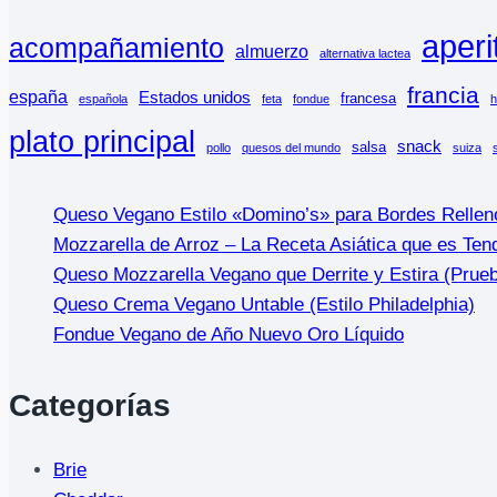
aperi
acompañamiento
almuerzo
alternativa lactea
francia
españa
Estados unidos
francesa
española
feta
fondue
h
plato principal
snack
salsa
pollo
quesos del mundo
suiza
Queso Vegano Estilo «Domino’s» para Bordes Rellen
Mozzarella de Arroz – La Receta Asiática que es Ten
Queso Mozzarella Vegano que Derrite y Estira (Prue
Queso Crema Vegano Untable (Estilo Philadelphia)
Fondue Vegano de Año Nuevo Oro Líquido
Categorías
Brie