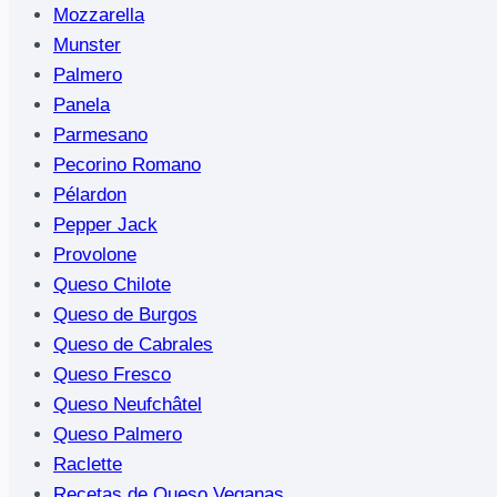
Mozzarella
Munster
Palmero
Panela
Parmesano
Pecorino Romano
Pélardon
Pepper Jack
Provolone
Queso Chilote
Queso de Burgos
Queso de Cabrales
Queso Fresco
Queso Neufchâtel
Queso Palmero
Raclette
Recetas de Queso Veganas