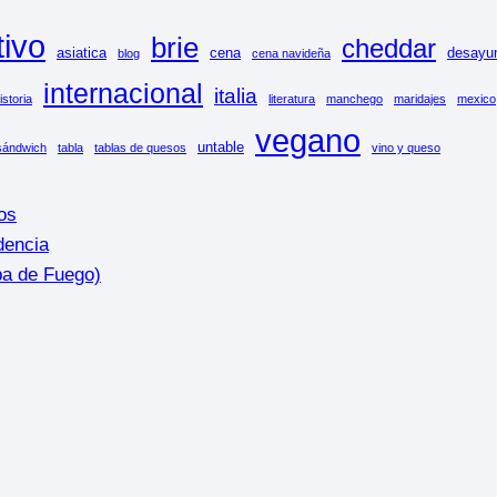
tivo
brie
cheddar
asiatica
cena
desayu
blog
cena navideña
internacional
italia
istoria
literatura
manchego
maridajes
mexico
vegano
untable
sándwich
tabla
tablas de quesos
vino y queso
os
dencia
ba de Fuego)