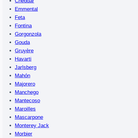
Cheddar
Emmental
Feta
Fontina
Gorgonzola
Gouda
Gruyère
Havarti
Jarlsberg
Mahón
Majorero
Manchego
Mantecoso
Maroilles
Mascarpone
Monterey Jack
Morbier