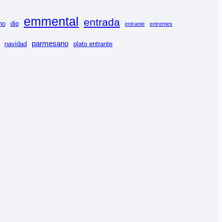
emmental
entrada
no
dip
entrante
entremes
parmesano
navidad
plato entrante