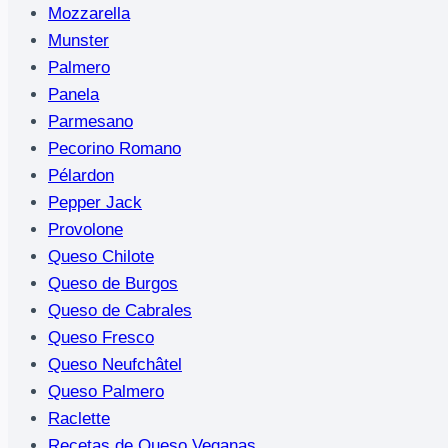
Mozzarella
Munster
Palmero
Panela
Parmesano
Pecorino Romano
Pélardon
Pepper Jack
Provolone
Queso Chilote
Queso de Burgos
Queso de Cabrales
Queso Fresco
Queso Neufchâtel
Queso Palmero
Raclette
Recetas de Queso Veganas