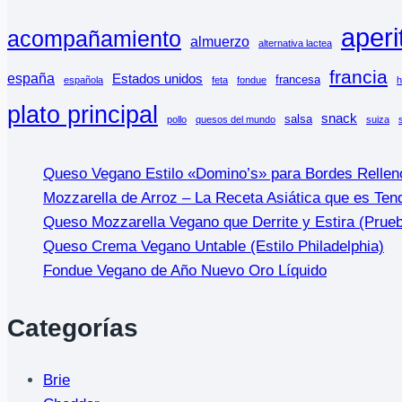
aperi
acompañamiento
almuerzo
alternativa lactea
francia
españa
Estados unidos
francesa
española
feta
fondue
h
plato principal
snack
salsa
pollo
quesos del mundo
suiza
Queso Vegano Estilo «Domino’s» para Bordes Rellen
Mozzarella de Arroz – La Receta Asiática que es Ten
Queso Mozzarella Vegano que Derrite y Estira (Prue
Queso Crema Vegano Untable (Estilo Philadelphia)
Fondue Vegano de Año Nuevo Oro Líquido
Categorías
Brie