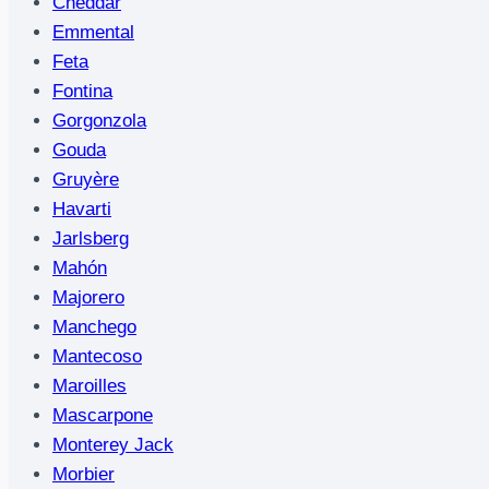
Cheddar
Emmental
Feta
Fontina
Gorgonzola
Gouda
Gruyère
Havarti
Jarlsberg
Mahón
Majorero
Manchego
Mantecoso
Maroilles
Mascarpone
Monterey Jack
Morbier