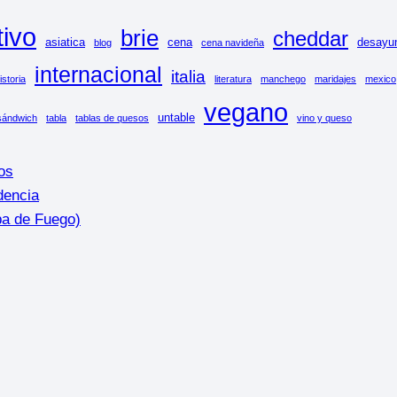
tivo
brie
cheddar
asiatica
cena
desayu
blog
cena navideña
internacional
italia
istoria
literatura
manchego
maridajes
mexico
vegano
untable
sándwich
tabla
tablas de quesos
vino y queso
os
dencia
ba de Fuego)