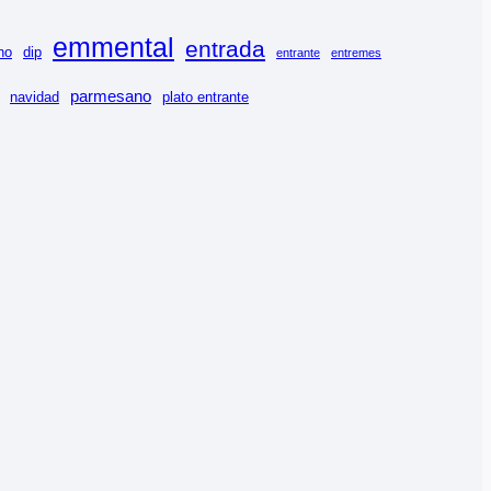
emmental
entrada
no
dip
entrante
entremes
parmesano
navidad
plato entrante