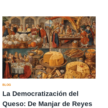
ESTILO
VASCO
–
SECRETOS,
TÉCNICA
Y
LA
BÚSQUEDA
DE
LA
PERFECCIÓN
BLOG
La Democratización del
Queso: De Manjar de Reyes