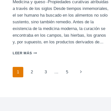
Medicina y queso -Propiedades curativas atribuidas
a través de los siglos Desde tiempos inmemoriales,
el ser humano ha buscado en los alimentos no solo
sustento, sino también remedio. Antes de la
existencia de la medicina moderna, la curación se
encontraba en los campos, las hierbas, los granos
y, por supuesto, en los productos derivados de…
MEDICINA
LEER MÁS
Y
QUESO
-
Navegación
Siguiente
1
2
3
…
5
PROPIEDADES
CURATIVAS
de
página
ATRIBUIDAS
A
página
TRAVÉS
DE
LOS
SIGLOS