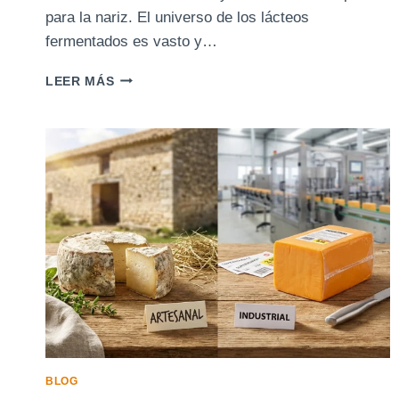
para la nariz. El universo de los lácteos
fermentados es vasto y…
EL
LEER MÁS
QUESO
MÁS
APESTOSO
DEL
MUNDO:
UN
RETO
PARA
LOS
VALIENTES
BLOG