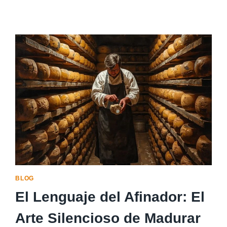
DILEMA
DEL
QUESO
MANTECOSO
–
POR
QUÉ
SE
PEGA
Y
LA
GUÍA
DEFINITIVA
PARA
CONSERVARLO
BLOG
El Lenguaje del Afinador: El
Arte Silencioso de Madurar