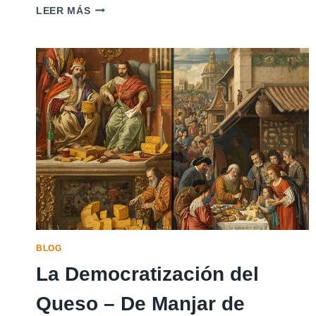
DIFERENCIAS
LEER MÁS
ENTRE
QUESO
ARTESANAL
Y
QUESO
INDUSTRIAL
–
MUCHO
MÁS
QUE
UNA
ETIQUETA
BLOG
La Democratización del
Queso – De Manjar de