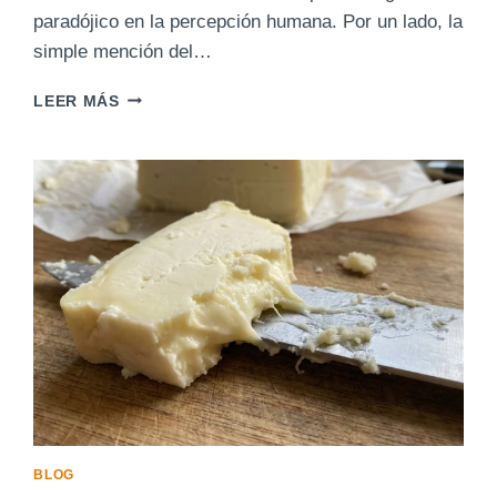
paradójico en la percepción humana. Por un lado, la
simple mención del…
EL
LEER MÁS
FASCINANTE
Y
COMPLEJO
UNIVERSO
DE
LOS
HONGOS
FILAMENTOSOS
BLOG