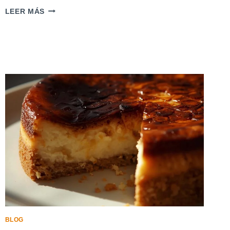
¿A
LEER MÁS
QUÉ
TEMPERATURA
SE
DEBE
SERVIR
EL
QUESO?
BLOG