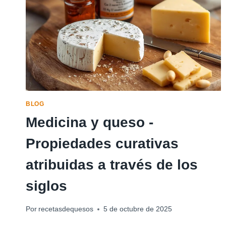
DE
REYES
A
ALIMENTO
POPULAR
BLOG
Medicina y queso -
Propiedades curativas
atribuidas a través de los
siglos
Por
recetasdequesos
5 de octubre de 2025