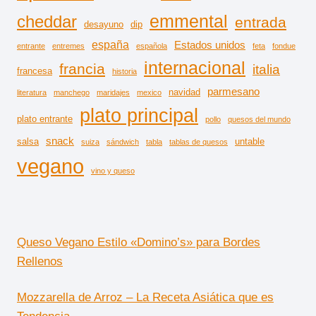
emmental
cheddar
entrada
desayuno
dip
españa
Estados unidos
entrante
entremes
española
feta
fondue
internacional
francia
italia
francesa
historia
parmesano
navidad
literatura
manchego
maridajes
mexico
plato principal
plato entrante
pollo
quesos del mundo
snack
salsa
untable
suiza
sándwich
tabla
tablas de quesos
vegano
vino y queso
Queso Vegano Estilo «Domino’s» para Bordes
Rellenos
Mozzarella de Arroz – La Receta Asiática que es