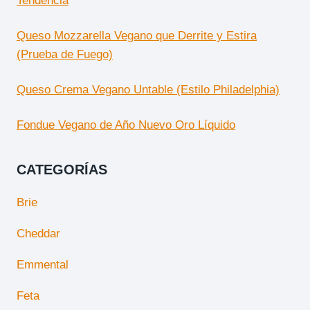
Tendencia
Queso Mozzarella Vegano que Derrite y Estira
(Prueba de Fuego)
Queso Crema Vegano Untable (Estilo Philadelphia)
Fondue Vegano de Año Nuevo Oro Líquido
CATEGORÍAS
Brie
Cheddar
Emmental
Feta