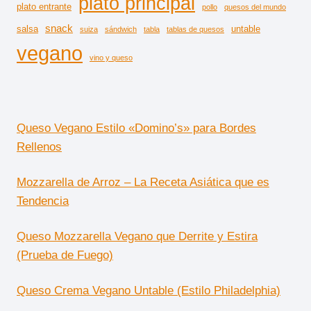
plato principal
plato entrante
pollo
quesos del mundo
snack
salsa
untable
suiza
sándwich
tabla
tablas de quesos
vegano
vino y queso
Queso Vegano Estilo «Domino’s» para Bordes
Rellenos
Mozzarella de Arroz – La Receta Asiática que es
Tendencia
Queso Mozzarella Vegano que Derrite y Estira
(Prueba de Fuego)
Queso Crema Vegano Untable (Estilo Philadelphia)