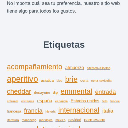
No importa cuál sea tu preferencia, nuestro sitio web
tiene algo para todos los gustos.
Etiquetas
acompañamiento
almuerzo
alternativa lactea
aperitivo
brie
asiatica
cena
blog
cena navideña
emmental
cheddar
entrada
desayuno
dip
españa
Estados unidos
entrante
entremes
española
feta
fondue
internacional
francia
italia
francesa
historia
parmesano
navidad
literatura
manchego
maridajes
mexico