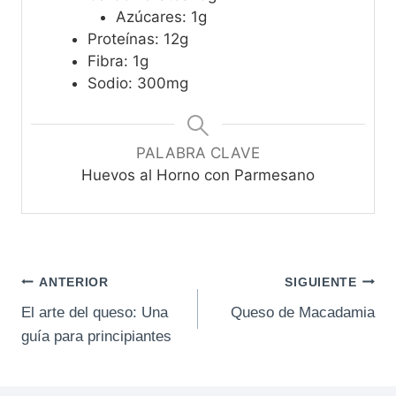
Azúcares: 1g
Proteínas: 12g
Fibra: 1g
Sodio: 300mg
PALABRA CLAVE
Huevos al Horno con Parmesano
Navegación
ANTERIOR
SIGUIENTE
El arte del queso: Una
Queso de Macadamia
de
guía para principiantes
entradas