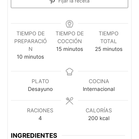
Fijar la receta
TIEMPO DE
TIEMPO DE
TIEMPO
PREPARACIÓ
COCCIÓN
TOTAL
m
m
N
15
minutos
25
minutos
m
i
i
10
minutos
i
n
n
n
u
u
u
t
t
PLATO
COCINA
t
o
o
Desayuno
Internacional
o
s
s
s
RACIONES
CALORÍAS
4
200
kcal
INGREDIENTES