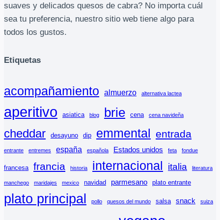
suaves y delicados quesos de cabra? No importa cuál
sea tu preferencia, nuestro sitio web tiene algo para
todos los gustos.
Etiquetas
acompañamiento
almuerzo
alternativa lactea
aperitivo
brie
asiatica
cena
blog
cena navideña
emmental
cheddar
entrada
desayuno
dip
españa
Estados unidos
entrante
entremes
española
feta
fondue
internacional
francia
italia
francesa
historia
literatura
parmesano
navidad
plato entrante
manchego
maridajes
mexico
plato principal
snack
salsa
pollo
quesos del mundo
suiza