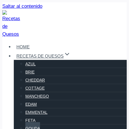
Saltar al contenido
HOME
RECETAS DE QUESOS
AZUL
BRIE
CHEDDAR
COTTAGE
MANCHEGO
EDAM
EMMENTAL
FETA
GOUDA