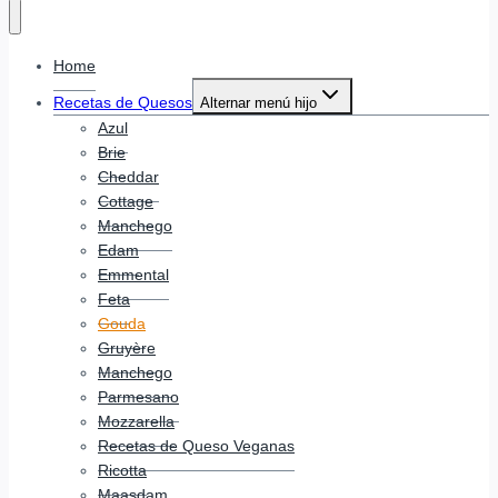
Home
Recetas de Quesos
Alternar menú hijo
Azul
Brie
Cheddar
Cottage
Manchego
Edam
Emmental
Feta
Gouda
Gruyère
Manchego
Parmesano
Mozzarella
Recetas de Queso Veganas
Ricotta
Maasdam