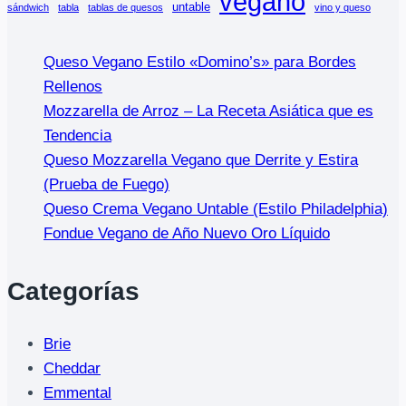
vegano
untable
sándwich
tabla
tablas de quesos
vino y queso
Queso Vegano Estilo «Domino’s» para Bordes
Rellenos
Mozzarella de Arroz – La Receta Asiática que es
Tendencia
Queso Mozzarella Vegano que Derrite y Estira
(Prueba de Fuego)
Queso Crema Vegano Untable (Estilo Philadelphia)
Fondue Vegano de Año Nuevo Oro Líquido
Categorías
Brie
Cheddar
Emmental