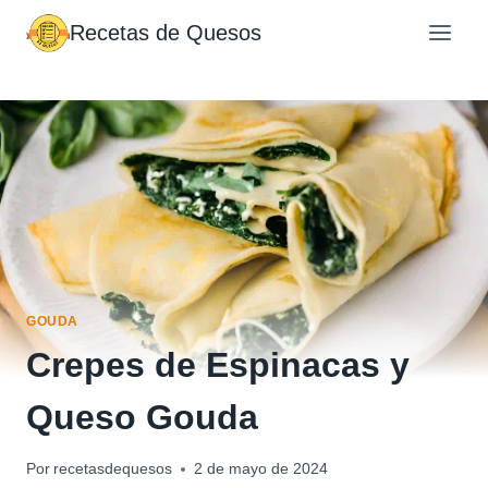
Saltar
Recetas de Quesos
al
contenido
GOUDA
Crepes de Espinacas y
Queso Gouda
Por
recetasdequesos
2 de mayo de 2024