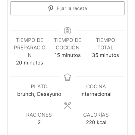
Fijar la receta
TIEMPO DE
TIEMPO DE
TIEMPO
PREPARACIÓ
COCCIÓN
TOTAL
m
m
N
15
minutos
35
minutos
m
i
i
20
minutos
i
n
n
n
u
u
u
t
t
PLATO
COCINA
t
o
o
brunch, Desayuno
Internacional
o
s
s
s
RACIONES
CALORÍAS
2
220
kcal