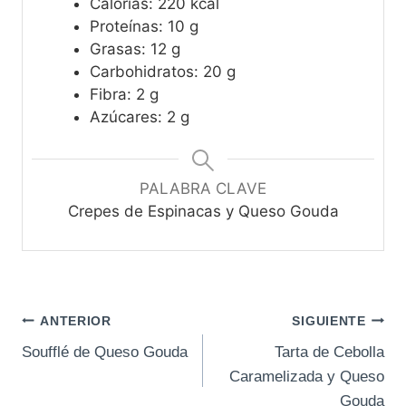
Calorías: 220 kcal
Proteínas: 10 g
Grasas: 12 g
Carbohidratos: 20 g
Fibra: 2 g
Azúcares: 2 g
PALABRA CLAVE
Crepes de Espinacas y Queso Gouda
Navegación
ANTERIOR
SIGUIENTE
Soufflé de Queso Gouda
Tarta de Cebolla
de
Caramelizada y Queso
entradas
Gouda