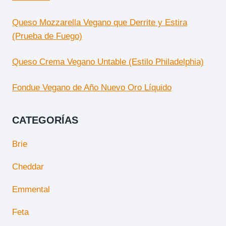
Queso Mozzarella Vegano que Derrite y Estira
(Prueba de Fuego)
Queso Crema Vegano Untable (Estilo Philadelphia)
Fondue Vegano de Año Nuevo Oro Líquido
CATEGORÍAS
Brie
Cheddar
Emmental
Feta