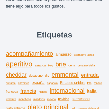
tiene algo para todos los gustos.
Etiquetas
acompañamiento
almuerzo
alternativa lactea
aperitivo
brie
asiatica
cena
blog
cena navideña
emmental
cheddar
entrada
desayuno
dip
españa
Estados unidos
entrante
entremes
española
feta
fondue
internacional
francia
italia
francesa
historia
parmesano
navidad
literatura
manchego
maridajes
mexico
plato principal
plato entrante
pollo
quesos del mundo