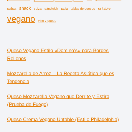
snack
salsa
untable
suiza
sándwich
tabla
tablas de quesos
vegano
vino y queso
Queso Vegano Estilo «Domino’s» para Bordes
Rellenos
Mozzarella de Arroz – La Receta Asiática que es
Tendencia
Queso Mozzarella Vegano que Derrite y Estira
(Prueba de Fuego)
Queso Crema Vegano Untable (Estilo Philadelphia)