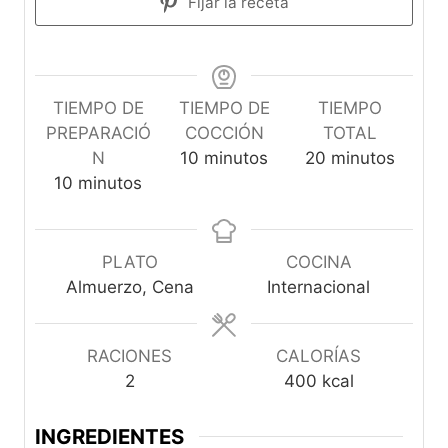
Fijar la receta
TIEMPO DE
TIEMPO DE
TIEMPO
PREPARACIÓ
COCCIÓN
TOTAL
m
m
N
10
minutos
20
minutos
m
i
i
10
minutos
i
n
n
n
u
u
u
t
t
PLATO
COCINA
t
o
o
Almuerzo, Cena
Internacional
o
s
s
s
RACIONES
CALORÍAS
2
400
kcal
INGREDIENTES