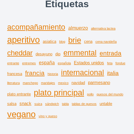
Etiquetas
acompañamiento
almuerzo
alternativa lactea
aperitivo
brie
asiatica
cena
blog
cena navideña
emmental
cheddar
entrada
desayuno
dip
españa
Estados unidos
entrante
entremes
española
feta
fondue
internacional
francia
italia
francesa
historia
parmesano
navidad
literatura
manchego
maridajes
mexico
plato principal
plato entrante
pollo
quesos del mundo
snack
salsa
untable
suiza
sándwich
tabla
tablas de quesos
vegano
vino y queso