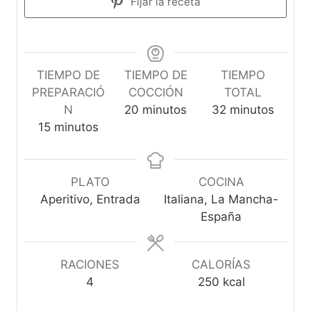
Fijar la receta
TIEMPO DE
TIEMPO DE
TIEMPO
PREPARACIÓ
COCCIÓN
TOTAL
m
m
N
20
minutos
32
minutos
m
i
i
15
minutos
i
n
n
n
u
u
u
t
t
PLATO
COCINA
t
o
o
Aperitivo, Entrada
Italiana, La Mancha-
o
s
s
España
s
RACIONES
CALORÍAS
4
250
kcal