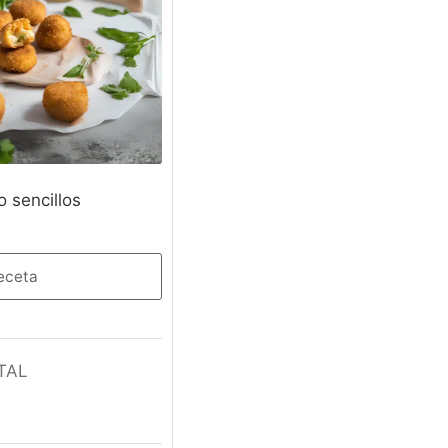
o sencillos
receta
TAL