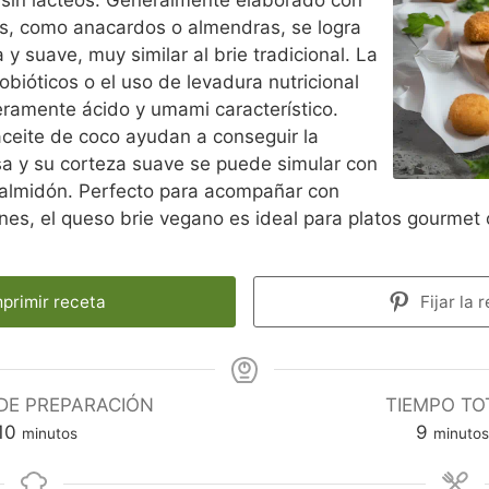
s, como anacardos o almendras, se logra
y suave, muy similar al brie tradicional. La
bióticos o el uso de levadura nutricional
geramente ácido y umami característico.
ceite de coco ayudan a conseguir la
a y su corteza suave se puede simular con
 almidón. Perfecto para acompañar con
anes, el queso brie vegano es ideal para platos gourmet 
primir receta
Fijar la 
DE PREPARACIÓN
TIEMPO TO
m
m
10
9
minutos
minutos
i
i
n
n