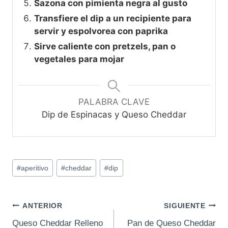
Sazona con pimienta negra al gusto
Transfiere el dip a un recipiente para
servir y espolvorea con paprika
Sirve caliente con pretzels, pan o
vegetales para mojar
PALABRA CLAVE
Dip de Espinacas y Queso Cheddar
Etiquetas
#
aperitivo
#
cheddar
#
dip
de
la
entrada:
Navegación
ANTERIOR
SIGUIENTE
Queso Cheddar Relleno
Pan de Queso Cheddar