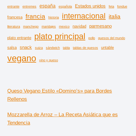
españa
Estados unidos
entrante
entremes
española
feta
fondue
internacional
francia
italia
francesa
historia
parmesano
navidad
literatura
manchego
maridajes
mexico
plato principal
plato entrante
pollo
quesos del mundo
snack
salsa
untable
suiza
sándwich
tabla
tablas de quesos
vegano
vino y queso
Queso Vegano Estilo «Domino’s» para Bordes
Rellenos
Mozzarella de Arroz – La Receta Asiática que es
Tendencia