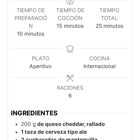
TIEMPO DE
TIEMPO DE
TIEMPO
PREPARACIÓ
COCCIÓN
TOTAL
m
m
N
15
minutos
25
minutos
m
i
i
10
minutos
i
n
n
n
u
u
u
t
t
PLATO
COCINA
t
o
o
Aperitivo
Internacional
o
s
s
s
RACIONES
6
INGREDIENTES
200
g
de queso cheddar, rallado
1 taza de cerveza tipo ale
2 cucharadas de mantequilla