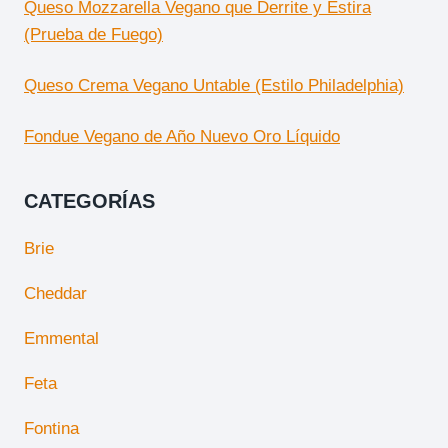
Queso Mozzarella Vegano que Derrite y Estira
(Prueba de Fuego)
Queso Crema Vegano Untable (Estilo Philadelphia)
Fondue Vegano de Año Nuevo Oro Líquido
CATEGORÍAS
Brie
Cheddar
Emmental
Feta
Fontina