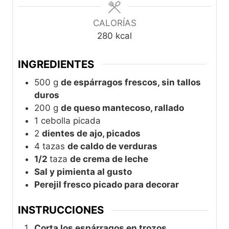
s
CALORÍAS
280
kcal
INGREDIENTES
500
g
de espárragos frescos, sin tallos
duros
200
g
de queso mantecoso, rallado
1
cebolla picada
2
dientes de ajo, picados
4
tazas
de caldo de verduras
1/2
taza
de crema de leche
Sal y pimienta al gusto
Perejil fresco picado para decorar
INSTRUCCIONES
Corta los espárragos en trozos