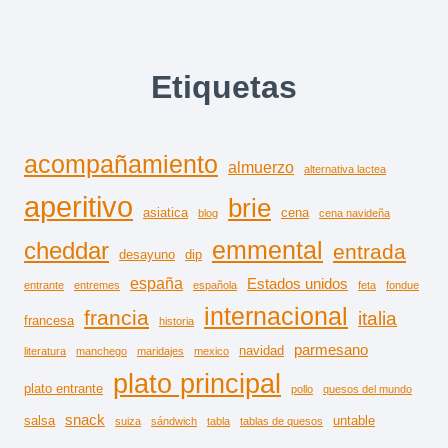
Etiquetas
acompañamiento
almuerzo
alternativa lactea
aperitivo
brie
asiatica
cena
blog
cena navideña
emmental
cheddar
entrada
desayuno
dip
españa
Estados unidos
entrante
entremes
española
feta
fondue
internacional
francia
italia
francesa
historia
parmesano
navidad
literatura
manchego
maridajes
mexico
plato principal
plato entrante
pollo
quesos del mundo
snack
salsa
untable
suiza
sándwich
tabla
tablas de quesos