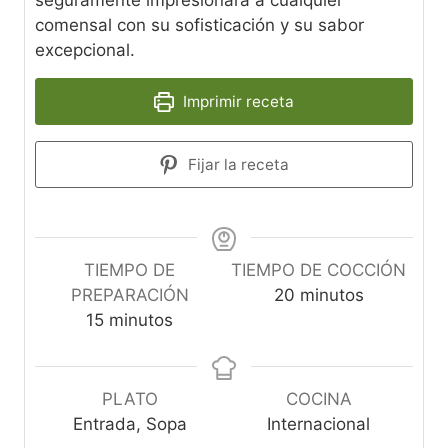
seguramente impresionará a cualquier
comensal con su sofisticación y su sabor
excepcional.
Imprimir receta
Fijar la receta
TIEMPO DE
TIEMPO DE COCCIÓN
m
PREPARACIÓN
20
minutos
m
i
15
minutos
i
n
n
u
u
t
PLATO
COCINA
t
o
Entrada, Sopa
Internacional
o
s