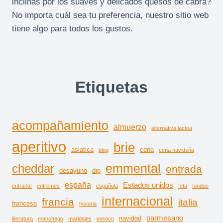
inclinas por los suaves y delicados quesos de cabra?
No importa cuál sea tu preferencia, nuestro sitio web
tiene algo para todos los gustos.
Etiquetas
acompañamiento
almuerzo
alternativa lactea
aperitivo
brie
asiatica
cena
blog
cena navideña
emmental
cheddar
entrada
desayuno
dip
españa
Estados unidos
entrante
entremes
española
feta
fondue
internacional
francia
italia
francesa
historia
parmesano
navidad
literatura
manchego
maridajes
mexico