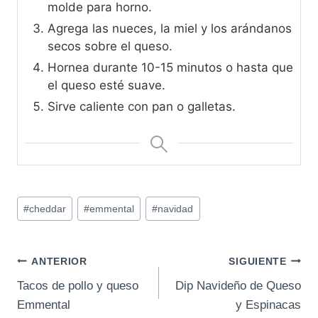
molde para horno.
Agrega las nueces, la miel y los arándanos
secos sobre el queso.
Hornea durante 10-15 minutos o hasta que
el queso esté suave.
Sirve caliente con pan o galletas.
Etiquetas
#
cheddar
#
emmental
#
navidad
de
la
entrada:
Navegación
ANTERIOR
SIGUIENTE
Tacos de pollo y queso
Dip Navideño de Queso
de
Emmental
y Espinacas