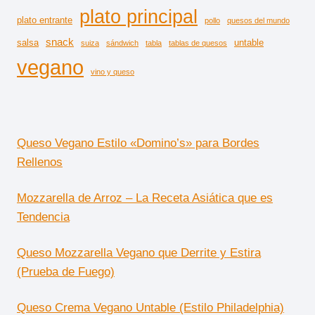
plato principal
plato entrante
pollo
quesos del mundo
snack
salsa
untable
suiza
sándwich
tabla
tablas de quesos
vegano
vino y queso
Queso Vegano Estilo «Domino’s» para Bordes
Rellenos
Mozzarella de Arroz – La Receta Asiática que es
Tendencia
Queso Mozzarella Vegano que Derrite y Estira
(Prueba de Fuego)
Queso Crema Vegano Untable (Estilo Philadelphia)