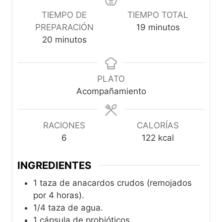
TIEMPO DE
TIEMPO TOTAL
m
PREPARACIÓN
19
minutos
m
i
20
minutos
i
n
n
u
u
t
PLATO
t
o
Acompañamiento
o
s
s
RACIONES
CALORÍAS
6
122
kcal
INGREDIENTES
1 taza de anacardos crudos (remojados
por 4 horas).
1/4 taza de agua.
1 cápsula de probióticos.