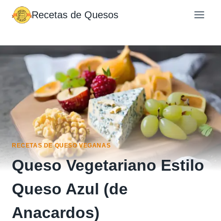
Saltar
Recetas de Quesos
al
contenido
RECETAS DE QUESO VEGANAS
Queso Vegetariano Estilo
Queso Azul (de
Anacardos)