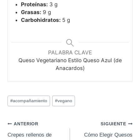
Proteínas:
3 g
Grasas:
9 g
Carbohidratos:
5 g
PALABRA CLAVE
Queso Vegetariano Estilo Queso Azul (de
Anacardos)
Etiquetas
#
acompañamiento
#
vegano
de
la
entrada:
Navegación
ANTERIOR
SIGUIENTE
Crepes rellenos de
Cómo Elegir Quesos
de