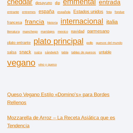
emmental
cheddar
entrada
desayuno
dip
españa
Estados unidos
entrante
entremes
española
feta
fondue
internacional
francia
italia
francesa
historia
parmesano
navidad
literatura
manchego
maridajes
mexico
plato principal
plato entrante
pollo
quesos del mundo
snack
salsa
untable
suiza
sándwich
tabla
tablas de quesos
vegano
vino y queso
Queso Vegano Estilo «Domino’s» para Bordes
Rellenos
Mozzarella de Arroz – La Receta Asiática que es
Tendencia