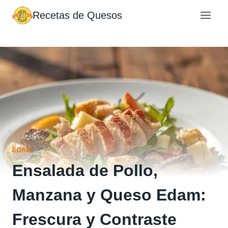
Saltar
Recetas de Quesos
al
contenido
EDAM
Ensalada de Pollo,
Manzana y Queso Edam:
Frescura y Contraste