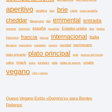
aperitivo
brie
asiatica
cena
blog
cena navideña
emmental
cheddar
entrada
desayuno
dip
españa
Estados unidos
entrante
entremes
española
feta
fondue
internacional
francia
italia
francesa
historia
parmesano
navidad
literatura
manchego
maridajes
mexico
plato principal
plato entrante
pollo
quesos del mundo
snack
salsa
untable
suiza
sándwich
tabla
tablas de quesos
vegano
vino y queso
Queso Vegano Estilo «Domino’s» para Bordes
Rellenos