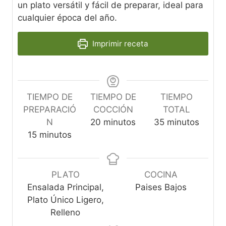
un plato versátil y fácil de preparar, ideal para
cualquier época del año.
Imprimir receta
TIEMPO DE
TIEMPO DE
TIEMPO
PREPARACIÓ
COCCIÓN
TOTAL
m
m
N
20
minutos
35
minutos
m
i
i
15
minutos
i
n
n
n
u
u
u
t
t
PLATO
COCINA
t
o
o
Ensalada Principal,
Paises Bajos
o
s
s
Plato Único Ligero,
s
Relleno