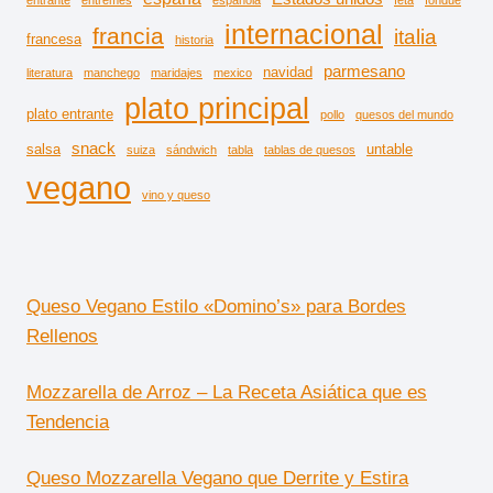
entrante
entremes
española
feta
fondue
internacional
francia
italia
francesa
historia
parmesano
navidad
literatura
manchego
maridajes
mexico
plato principal
plato entrante
pollo
quesos del mundo
snack
salsa
untable
suiza
sándwich
tabla
tablas de quesos
vegano
vino y queso
Queso Vegano Estilo «Domino’s» para Bordes
Rellenos
Mozzarella de Arroz – La Receta Asiática que es
Tendencia
Queso Mozzarella Vegano que Derrite y Estira