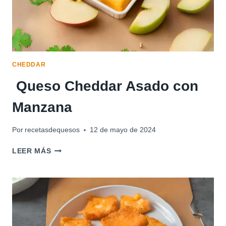
CHEDDAR
Queso Cheddar Asado con
Manzana
Por
recetasdequesos
12 de mayo de 2024
QUESO
LEER MÁS
CHEDDAR
ASADO
CON
MANZANA