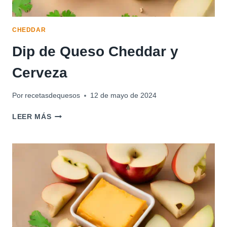
CHEDDAR
Dip de Queso Cheddar y
Cerveza
Por
recetasdequesos
12 de mayo de 2024
DIP
LEER MÁS
DE
QUESO
CHEDDAR
Y
CERVEZA