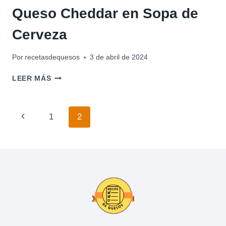
Queso Cheddar en Sopa de
Cerveza
Por
recetasdequesos
3 de abril de 2024
QUESO
LEER MÁS
CHEDDAR
EN
SOPA
Navegación
Página
1
2
DE
CERVEZA
de
anterior
página