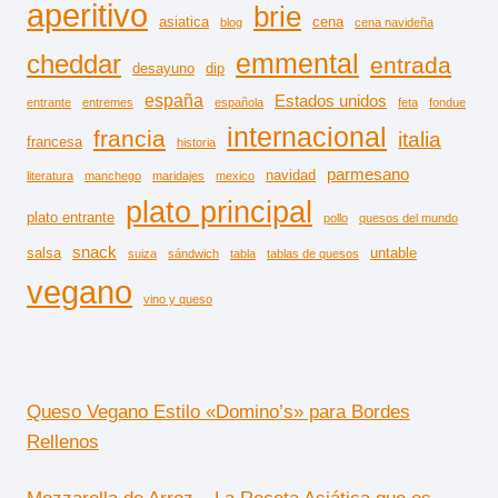
aperitivo
brie
asiatica
cena
blog
cena navideña
emmental
cheddar
entrada
desayuno
dip
españa
Estados unidos
entrante
entremes
española
feta
fondue
internacional
francia
italia
francesa
historia
parmesano
navidad
literatura
manchego
maridajes
mexico
plato principal
plato entrante
pollo
quesos del mundo
snack
salsa
untable
suiza
sándwich
tabla
tablas de quesos
vegano
vino y queso
Queso Vegano Estilo «Domino’s» para Bordes
Rellenos