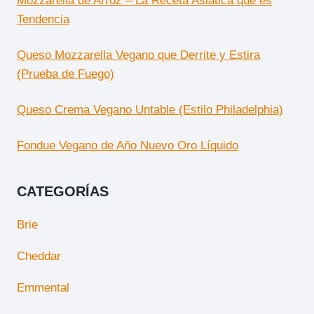
Mozzarella de Arroz – La Receta Asiática que es
Tendencia
Queso Mozzarella Vegano que Derrite y Estira
(Prueba de Fuego)
Queso Crema Vegano Untable (Estilo Philadelphia)
Fondue Vegano de Año Nuevo Oro Líquido
CATEGORÍAS
Brie
Cheddar
Emmental