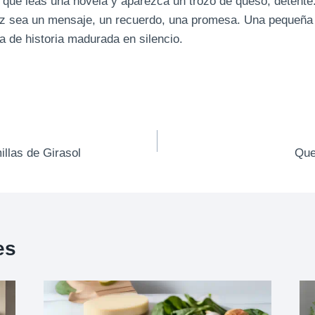
 que leas una novela y aparezca un trozo de queso, detente.
vez sea un mensaje, un recuerdo, una promesa. Una pequeña 
a de historia madurada en silencio.
llas de Girasol
Que
es