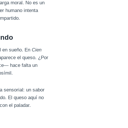
carga moral. No es un
ser humano intenta
ompartido.
ondo
al en sueño. En
Cien
 aparece el queso. ¿Por
ce— hace falta un
osímil.
a sensorial: un sabor
ado. El queso aquí no
con el paladar.