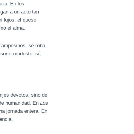
cia. En los
gan a un acto tan
i lujos, el queso
omo el alma.
 campesinos, se roba,
soro: modesto, sí,
onjes devotos, sino de
 de humanidad. En
Los
na jornada entera. En
encia.