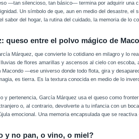
so —tan silencioso, tan básico— termina por adquirir una 
 dignidad. Un símbolo de que, aun en medio del desastre, el 
el sabor del hogar, la rutina del cuidado, la memoria de lo c
: queso entre el polvo mágico de Mac
cía Márquez, que convierte lo cotidiano en milagro y lo re
e lluvias de flores amarillas y ascensos al cielo con escoba,
n Macondo —ese universo donde todo flota, gira y desapare
agia, es tierra. Es la textura conocida en medio de lo inver
io y pertenencia, García Márquez usa el queso como fronter
tranjero o, al contrario, devolverte a tu infancia con un boc
rújula emocional. Una memoria encapsulada que se reactiva 
 y no pan, o vino, o miel?