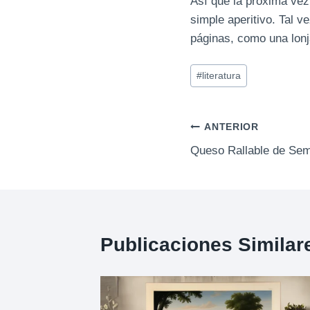
Así que la próxima vez
simple aperitivo. Tal 
páginas, como una lonj
Etiquetas
#
literatura
de
la
entrada:
Navegación
ANTERIOR
Queso Rallable de Semi
de
entradas
Publicaciones Similar