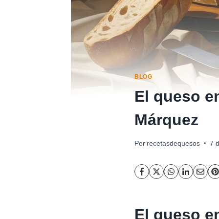
BLOG
El queso en
Márquez
Por
recetasdequesos
7 
El queso en