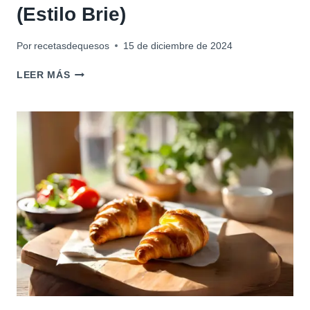
(Estilo Brie)
Por
recetasdequesos
15 de diciembre de 2024
QUESO
LEER MÁS
VEGETARIANO
DE
ANACARDOS
FERMENTADO
(ESTILO
BRIE)