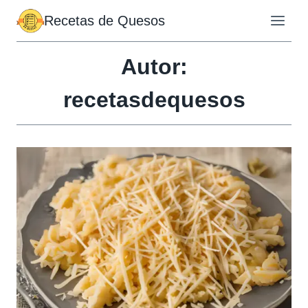
Saltar
Recetas de Quesos
al
contenido
Autor:
recetasdequesos