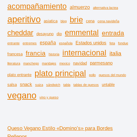
acompañamiento
almuerzo
alternativa lactea
aperitivo
brie
asiatica
cena
blog
cena navideña
emmental
cheddar
entrada
desayuno
dip
españa
Estados unidos
entrante
entremes
española
feta
fondue
internacional
francia
italia
francesa
historia
parmesano
navidad
literatura
manchego
maridajes
mexico
plato principal
plato entrante
pollo
quesos del mundo
snack
salsa
untable
suiza
sándwich
tabla
tablas de quesos
vegano
vino y queso
Queso Vegano Estilo «Domino’s» para Bordes
Rellenos