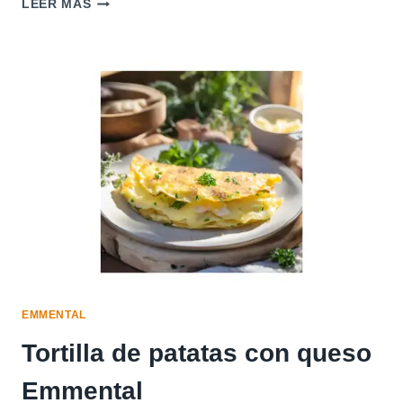
LEER MÁS
VEGETARIANO
DE
CALABAZA
Y
LEVADURA
NUTRICIONAL
(ESTILO
CHEDDAR
CREMOSO)
EMMENTAL
Tortilla de patatas con queso
Emmental