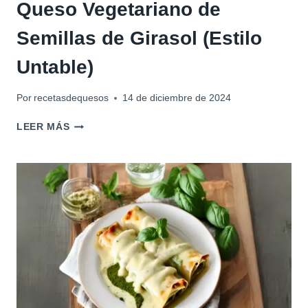
Queso Vegetariano de
Semillas de Girasol (Estilo
Untable)
Por
recetasdequesos
14 de diciembre de 2024
QUESO
LEER MÁS
VEGETARIANO
DE
SEMILLAS
DE
GIRASOL
(ESTILO
UNTABLE)