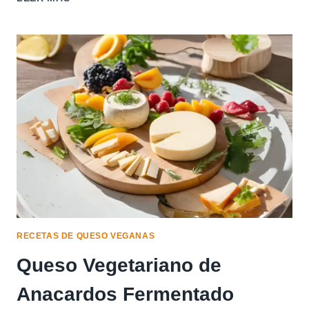
DE
QUESOS
PARA
TODOS
LOS
GUSTOS:
DULCE,
SALADO
Y
MÁS
RECETAS DE QUESO VEGANAS
Queso Vegetariano de
Anacardos Fermentado