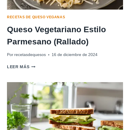
RECETAS DE QUESO VEGANAS
Queso Vegetariano Estilo
Parmesano (Rallado)
Por
recetasdequesos
16 de diciembre de 2024
QUESO
LEER MÁS
VEGETARIANO
ESTILO
PARMESANO
(RALLADO)