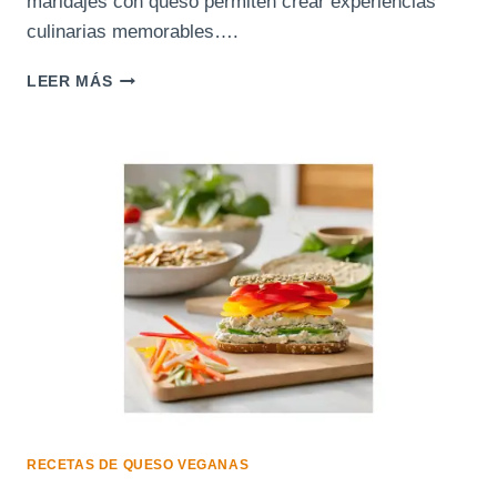
maridajes con queso permiten crear experiencias
culinarias memorables….
MARIDAJES
LEER MÁS
ÚNICOS:
CÓMO
COMBINAR
QUESOS
CON
SABORES
IRRESISTIBLES
RECETAS DE QUESO VEGANAS