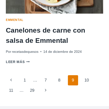
EMMENTAL
Canelones de carne con
salsa de Emmental
Por
recetasdequesos
14 de diciembre de 2024
CANELONES
LEER MÁS
DE
CARNE
CON
Navegación
Página
1
…
7
8
9
10
SALSA
DE
de
anterior
Siguiente
11
…
29
EMMENTAL
página
página