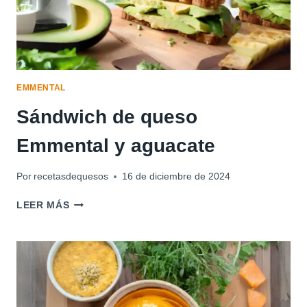
EMMENTAL
Sándwich de queso
Emmental y aguacate
Por
recetasdequesos
16 de diciembre de 2024
SÁNDWICH
LEER MÁS
DE
QUESO
EMMENTAL
Y
AGUACATE