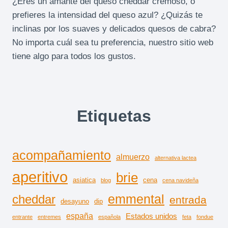
¿Eres un amante del queso cheddar cremoso, o
prefieres la intensidad del queso azul? ¿Quizás te
inclinas por los suaves y delicados quesos de cabra?
No importa cuál sea tu preferencia, nuestro sitio web
tiene algo para todos los gustos.
Etiquetas
acompañamiento
almuerzo
alternativa lactea
aperitivo
brie
asiatica
cena
blog
cena navideña
emmental
cheddar
entrada
desayuno
dip
españa
Estados unidos
entrante
entremes
española
feta
fondue