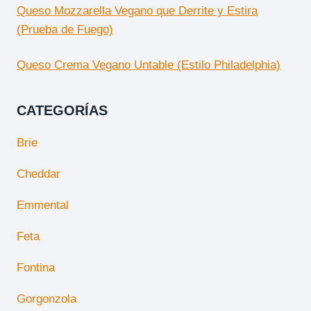
Queso Mozzarella Vegano que Derrite y Estira
(Prueba de Fuego)
Queso Crema Vegano Untable (Estilo Philadelphia)
CATEGORÍAS
Brie
Cheddar
Emmental
Feta
Fontina
Gorgonzola