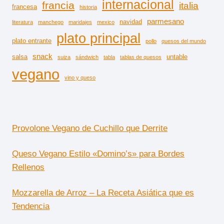
internacional
francia
italia
francesa
historia
parmesano
navidad
literatura
manchego
maridajes
mexico
plato principal
plato entrante
pollo
quesos del mundo
snack
salsa
untable
suiza
sándwich
tabla
tablas de quesos
vegano
vino y queso
Provolone Vegano de Cuchillo que Derrite
Queso Vegano Estilo «Domino’s» para Bordes
Rellenos
Mozzarella de Arroz – La Receta Asiática que es
Tendencia