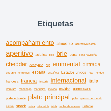
Etiquetas
acompañamiento
almuerzo
alternativa lactea
aperitivo
brie
asiatica
cena
blog
cena navideña
emmental
cheddar
entrada
desayuno
dip
españa
Estados unidos
entrante
entremes
española
feta
fondue
internacional
francia
italia
francesa
historia
parmesano
navidad
literatura
manchego
maridajes
mexico
plato principal
plato entrante
pollo
quesos del mundo
snack
salsa
untable
suiza
sándwich
tabla
tablas de quesos