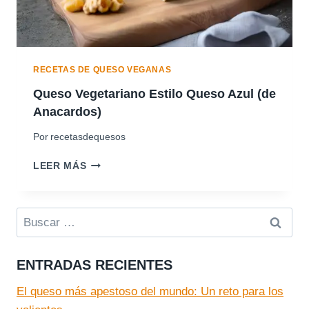
I
N
L
O
O
D
G
E
O
C
RECETAS DE QUESO VEGANAS
U
O
R
Queso Vegetariano Estilo Queso Azul (de
C
M
Anacardos)
O
E
Y
T
Por
recetasdequesos
A
)
G
Q
LEER MÁS
A
U
R
E
-
S
A
Buscar:
O
G
V
A
E
R
ENTRADAS RECIENTES
G
(
E
E
El queso más apestoso del mundo: Un reto para los
T
S
A