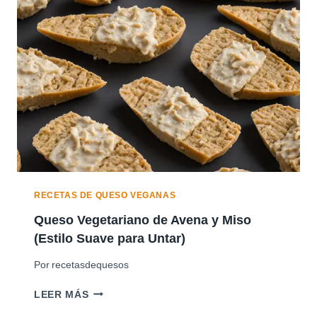
D
E
A
N
A
C
A
R
D
O
S
A
H
U
RECETAS DE QUESO VEGANAS
M
Queso Vegetariano de Avena y Miso
A
(Estilo Suave para Untar)
D
O
Por
recetasdequesos
S
Q
LEER MÁS
U