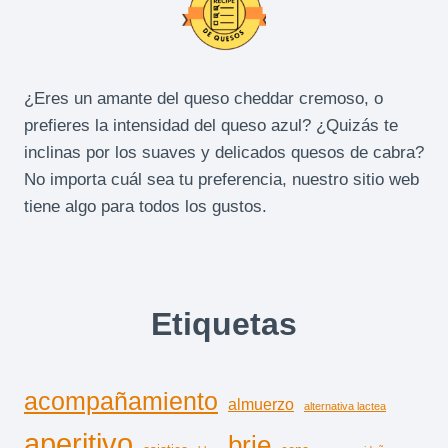
D
E
A
N
A
¿Eres un amante del queso cheddar cremoso, o
C
prefieres la intensidad del queso azul? ¿Quizás te
A
inclinas por los suaves y delicados quesos de cabra?
R
No importa cuál sea tu preferencia, nuestro sitio web
D
O
tiene algo para todos los gustos.
S
)
Etiquetas
acompañamiento
almuerzo
alternativa lactea
aperitivo
brie