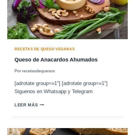
E
A
N
A
C
A
R
D
RECETAS DE QUESO VEGANAS
O
Queso de Anacardos Ahumados
S
B
Por
recetasdequesos
Á
S
[adrotate group=»1″] [adrotate group=»1″]
I
Siguenos en Whatsapp y Telegram
C
O
Q
LEER MÁS
U
E
S
O