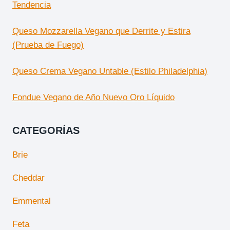
Tendencia
Queso Mozzarella Vegano que Derrite y Estira
(Prueba de Fuego)
Queso Crema Vegano Untable (Estilo Philadelphia)
Fondue Vegano de Año Nuevo Oro Líquido
CATEGORÍAS
Brie
Cheddar
Emmental
Feta