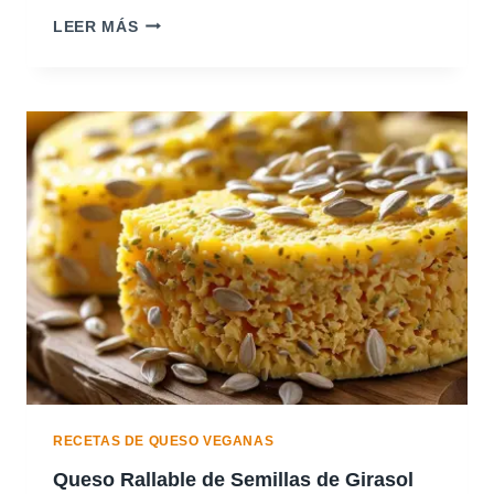
Q
LEER MÁS
U
E
S
O
D
U
R
O
D
E
A
L
M
E
N
D
R
A
RECETAS DE QUESO VEGANAS
S
Queso Rallable de Semillas de Girasol