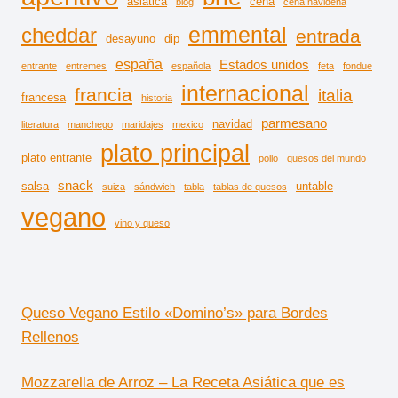
asiatica
cena
blog
cena navideña
emmental
cheddar
entrada
desayuno
dip
españa
Estados unidos
entrante
entremes
española
feta
fondue
internacional
francia
italia
francesa
historia
parmesano
navidad
literatura
manchego
maridajes
mexico
plato principal
plato entrante
pollo
quesos del mundo
snack
salsa
untable
suiza
sándwich
tabla
tablas de quesos
vegano
vino y queso
Queso Vegano Estilo «Domino’s» para Bordes
Rellenos
Mozzarella de Arroz – La Receta Asiática que es