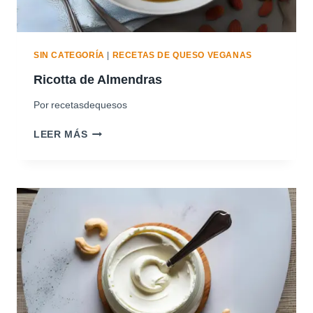
E
D
I
T
SIN CATEGORÍA
|
RECETAS DE QUESO VEGANAS
E
Ricotta de Almendras
R
R
Por
recetasdequesos
Á
N
R
LEER MÁS
E
I
A
C
S
O
T
T
A
D
E
A
L
M
E