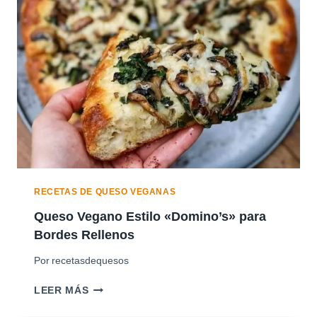
RECETAS DE QUESO VEGANAS
Queso Vegano Estilo «Domino’s» para
Bordes Rellenos
Por
recetasdequesos
Q
LEER MÁS
U
E