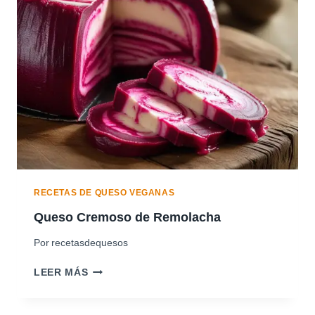
N
M
U
I
T
V
O
E
S
G
(
A
¡
N
P
O
E
R
F
E
C
RECETAS DE QUESO VEGANAS
T
A
Queso Cremoso de Remolacha
P
Por
recetasdequesos
A
R
Q
LEER MÁS
A
U
P
E
I
S