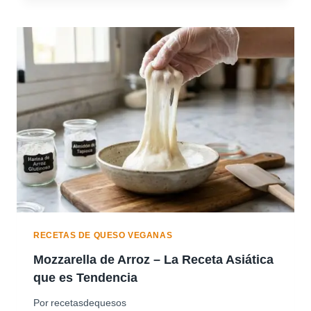
S
O
V
E
G
A
N
O
E
S
T
I
L
O
«
D
RECETAS DE QUESO VEGANAS
O
Mozzarella de Arroz – La Receta Asiática
M
que es Tendencia
I
N
Por
recetasdequesos
O