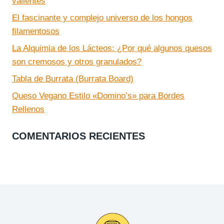
valientes
T
R
I
El fascinante y complejo universo de los hongos
I
L
filamentosos
A
O
N
Q
La Alquimia de los Lácteos: ¿Por qué algunos quesos
O
U
son cremosos y otros granulados?
E
E
S
S
Tabla de Burrata (Burrata Board)
T
O
I
Queso Vegano Estilo «Domino’s» para Bordes
C
L
Rellenos
U
O
R
Q
A
COMENTARIOS RECIENTES
U
D
E
O
S
)
O
A
Z
U
L
(