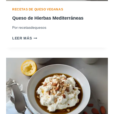
RECETAS DE QUESO VEGANAS
Queso de Hierbas Mediterráneas
Por
recetasdequesos
Q
LEER MÁS
U
E
S
O
D
E
H
I
E
R
B
A
S
M