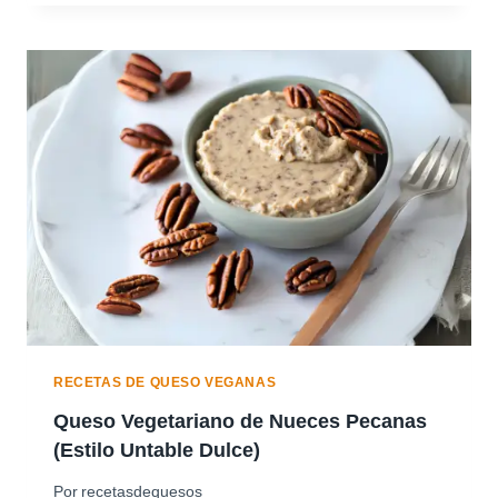
E
S
O
V
E
G
E
T
A
R
I
A
N
O
D
E
A
RECETAS DE QUESO VEGANAS
V
Queso Vegetariano de Nueces Pecanas
E
(Estilo Untable Dulce)
N
A
Por
recetasdequesos
Y