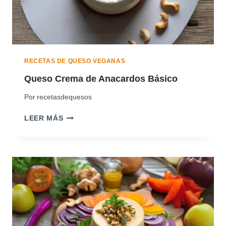
N
D
R
A
S
RECETAS DE QUESO VEGANAS
Queso Crema de Anacardos Básico
Por
recetasdequesos
Q
LEER MÁS
U
E
S
O
C
R
E
M
A
D