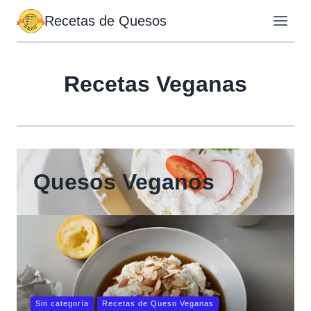
Saltar
Recetas de Quesos
al
contenido
Recetas Veganas
Quesos Veganos
Sin categoría
Recetas de Queso Veganas