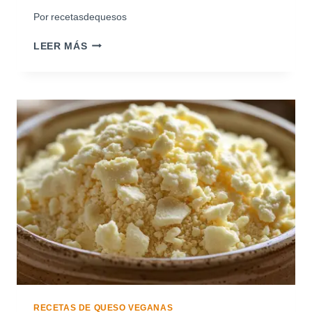
Por
recetasdequesos
Q
LEER MÁS
U
E
S
O
R
A
L
L
A
B
L
E
D
E
S
E
M
I
RECETAS DE QUESO VEGANAS