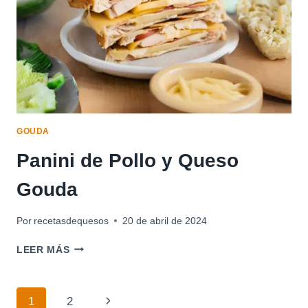
GOUDA
Panini de Pollo y Queso
Gouda
Por
recetasdequesos
20 de abril de 2024
PANINI
LEER MÁS
DE
POLLO
Y
Navegación
Siguiente
1
2
QUESO