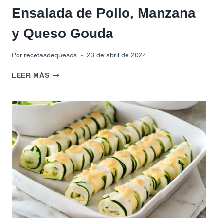
Ensalada de Pollo, Manzana
y Queso Gouda
Por
recetasdequesos
23 de abril de 2024
ENSALADA
LEER MÁS
DE
POLLO,
MANZANA
Y
QUESO
GOUDA