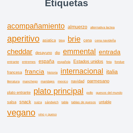
Etiquetas
acompañamiento
almuerzo
alternativa lactea
aperitivo
brie
asiatica
cena
blog
cena navideña
emmental
cheddar
entrada
desayuno
dip
españa
Estados unidos
entrante
entremes
española
feta
fondue
internacional
francia
italia
francesa
historia
parmesano
navidad
literatura
manchego
maridajes
mexico
plato principal
plato entrante
pollo
quesos del mundo
snack
salsa
untable
suiza
sándwich
tabla
tablas de quesos
vegano
vino y queso