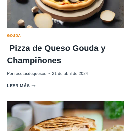
GOUDA
Pizza de Queso Gouda y
Champiñones
Por
recetasdequesos
21 de abril de 2024
PIZZA
LEER MÁS
DE
QUESO
GOUDA
Y
CHAMPIÑONES