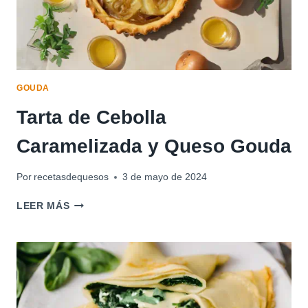
GOUDA
Tarta de Cebolla
Caramelizada y Queso Gouda
Por
recetasdequesos
3 de mayo de 2024
TARTA
LEER MÁS
DE
CEBOLLA
CARAMELIZADA
Y
QUESO
GOUDA