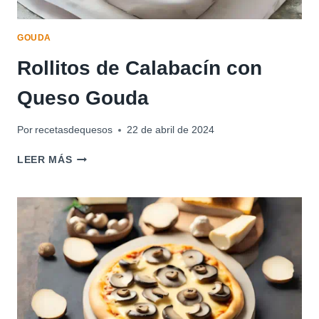
GOUDA
Rollitos de Calabacín con
Queso Gouda
Por
recetasdequesos
22 de abril de 2024
ROLLITOS
LEER MÁS
DE
CALABACÍN
CON
QUESO
GOUDA