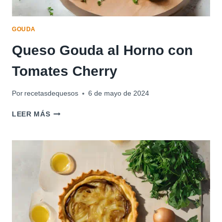
GOUDA
Queso Gouda al Horno con
Tomates Cherry
Por
recetasdequesos
6 de mayo de 2024
QUESO
LEER MÁS
GOUDA
AL
HORNO
CON
TOMATES
CHERRY