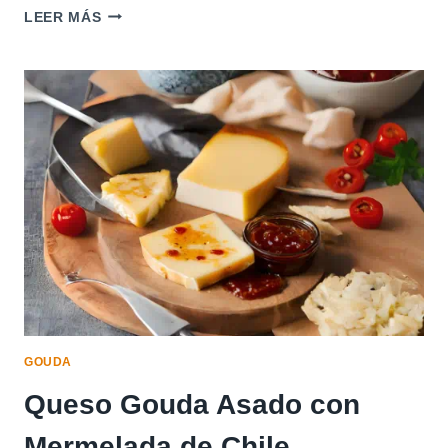
QUESO
LEER MÁS
GOUDA
FRITO
CON
SALSA
DE
ARÁNDANOS
GOUDA
Queso Gouda Asado con
Mermelada de Chile