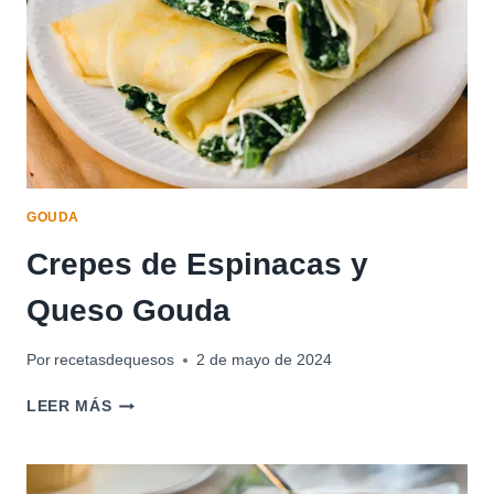
GOUDA
Crepes de Espinacas y
Queso Gouda
Por
recetasdequesos
2 de mayo de 2024
CREPES
LEER MÁS
DE
ESPINACAS
Y
QUESO