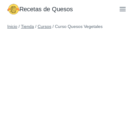
Saltar
Recetas de Quesos
al
contenido
Inicio
/
Tienda
/
Cursos
/
Curso Quesos Vegetales