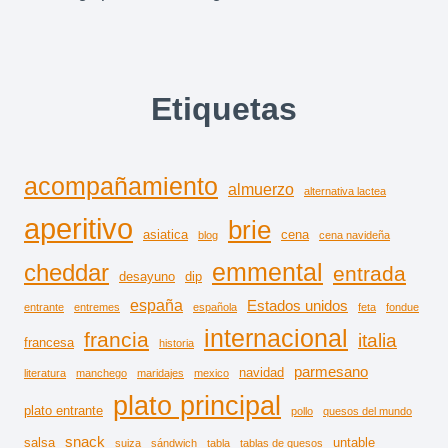
Etiquetas
acompañamiento
almuerzo
alternativa lactea
aperitivo
brie
asiatica
cena
blog
cena navideña
emmental
cheddar
entrada
desayuno
dip
españa
Estados unidos
entrante
entremes
española
feta
fondue
internacional
francia
italia
francesa
historia
parmesano
navidad
literatura
manchego
maridajes
mexico
plato principal
plato entrante
pollo
quesos del mundo
snack
salsa
untable
suiza
sándwich
tabla
tablas de quesos